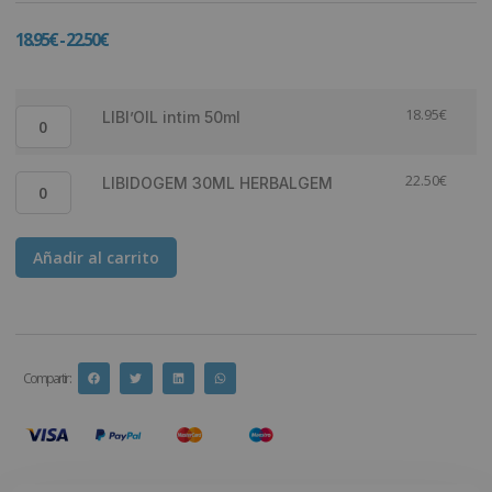
18.95
€
-
22.50
€
18.95
€
LIBI’OIL intim 50ml
22.50
€
LIBIDOGEM 30ML HERBALGEM
Añadir al carrito
Compartir :