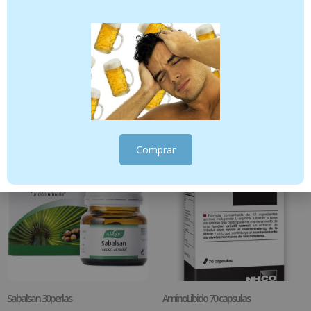
Vulbiotic: probiótico vaginal 30 capsulas
LUBRICA intim® – 50 ml
16.95
€
25.95
€
Añadir al carrito
Añadir al carrito
Comprar
Sabalsan 30perlas
AminoLibido 70 capsulas