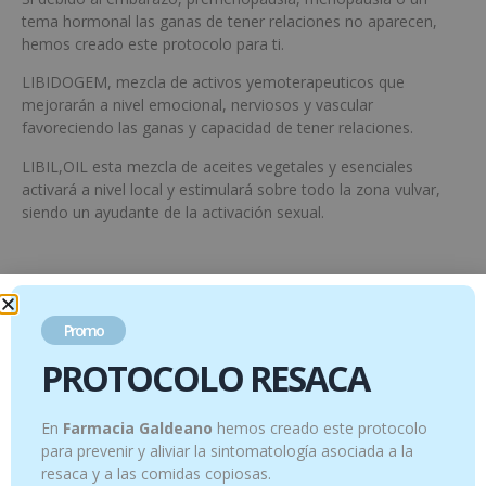
tema hormonal las ganas de tener relaciones no aparecen,
hemos creado este protocolo para ti.
LIBIDOGEM, mezcla de activos yemoterapeuticos que
mejorarán a nivel emocional, nerviosos y vascular
favoreciendo las ganas y capacidad de tener relaciones.
LIBIL,OIL esta mezcla de aceites vegetales y esenciales
activará a nivel local y estimulará sobre todo la zona vulvar,
siendo un ayudante de la activación sexual.
Productos relacionados
Promo
PROTOCOLO RESACA
En
Farmacia Galdeano
hemos creado este protocolo
para prevenir y aliviar la sintomatología asociada a la
resaca y a las comidas copiosas.