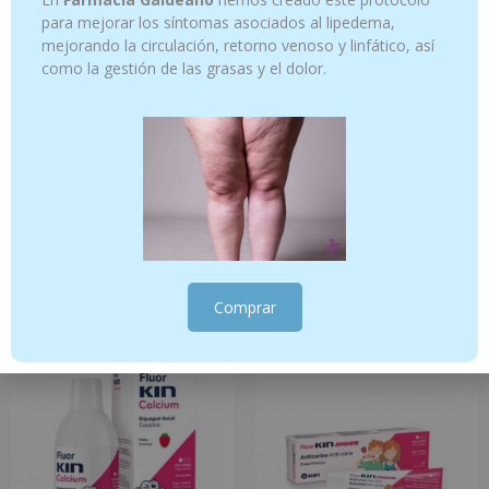
para mejorar los síntomas asociados al lipedema,
mejorando la circulación, retorno venoso y linfático, así
como la gestión de las grasas y el dolor.
Lactibiane Buccodental 30
Ajedrea – 5 ml sumidad florida
comprimidos
12.26
€
16.95
€
Añadir al carrito
Añadir al carrito
Comprar