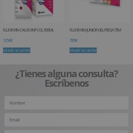
FLUOR KIN CALCIO INF COL 500ML
FLUOR KIN JUNIOR GEL FRESA 75M
12.50
€
7.95
€
Añadir al carrito
Añadir al carrito
¿Tienes alguna consulta?
Escríbenos