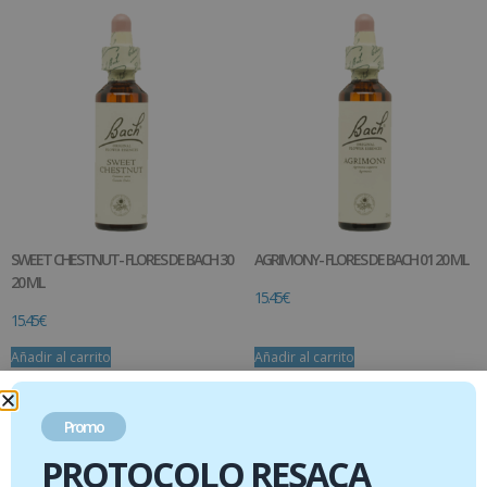
SWEET CHESTNUT- FLORES DE BACH 30
AGRIMONY- FLORES DE BACH 01 20 ML
20 ML
15.45
€
15.45
€
Añadir al carrito
Añadir al carrito
Promo
PROTOCOLO RESACA