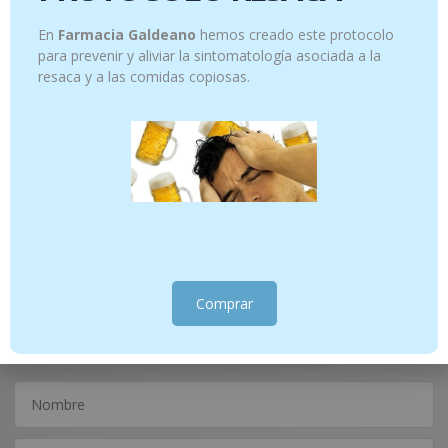
En
Farmacia Galdeano
hemos creado este protocolo
para prevenir y aliviar la sintomatología asociada a la
resaca y a las comidas copiosas.
CENTAURY- FLORES DE BACH 4 20 ML
HOLLY – FLORES DE BACH 20 ML (copia)
15.45
€
13.45
€
Añadir al carrito
Añadir al carrito
¿Tienes alguna consulta?
Comprar
Escríbenos