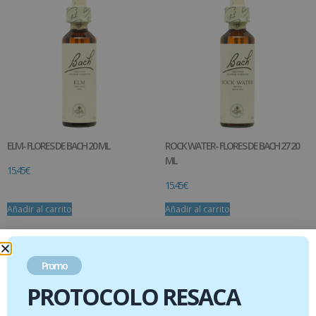
ELM- FLORES DE BACH 20 ML
ROCK WATER- FLORES DE BACH 27 20
ML
15.45
€
15.45
€
Añadir al carrito
Añadir al carrito
Promo
PROTOCOLO RESACA