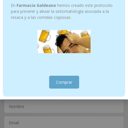
En
Farmacia Galdeano
hemos creado este protocolo
para prevenir y aliviar la sintomatología asociada a la
resaca y a las comidas copiosas.
WALNUT- FLORES DE BACH 33 20 ML
GENTIAN – FLORES DE BACH 12 20 ML
15.45
€
13.45
€
Añadir al carrito
Añadir al carrito
¿Tienes alguna consulta?
Comprar
Escríbenos