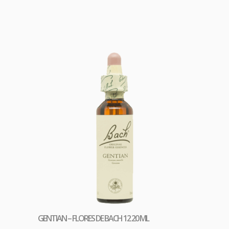
 venoso
GENTIAN – FLORES DE BACH 12 20 ML