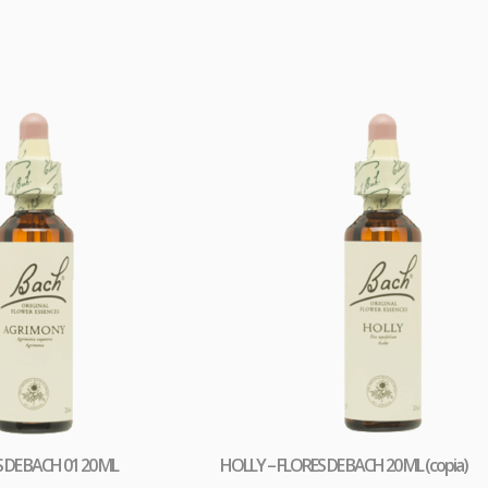
s asociados al lipedema, mejorando la circulación, retorno
tico, así como la gestión de las grasas y el dolor.
DE BACH 01 20 ML
HOLLY – FLORES DE BACH 20 ML (copia)
Comprar