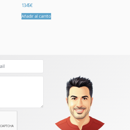
13.45
€
Añadir al carrito