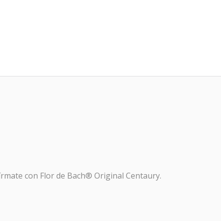
o
írmate con Flor de Bach® Original Centaury.
OTOCOLO LIPEDEMA
macia Galdeano
hemos creado este protocolo para mejorar