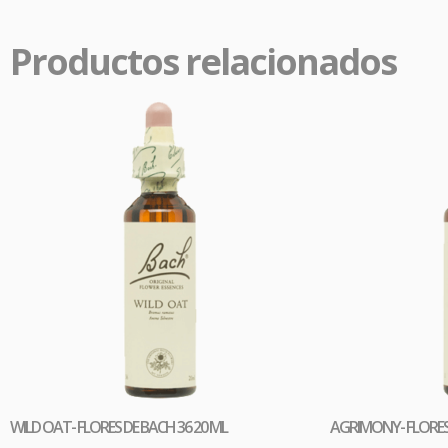
síntoma
y linfá
Productos relacionados
WILD OAT- FLORES DE BACH 36 20 ML
AGRIMONY- FLORES 