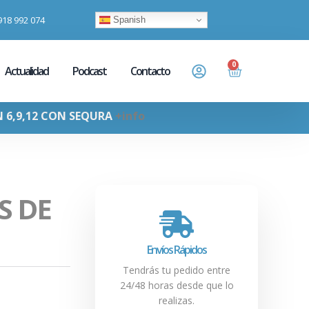
918 992 074
Spanish
0
Actualidad
Podcast
Contacto
N 6,9,12 CON SEQURA
+info
S DE
Envíos Rápidos
Tendrás tu pedido entre
24/48 horas desde que lo
realizas.