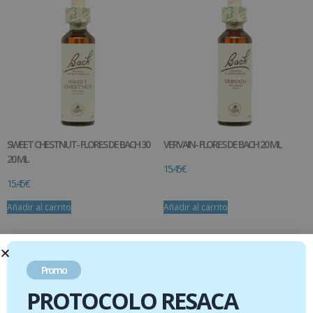
SWEET CHESTNUT- FLORES DE BACH 30
VERVAIN- FLORES DE BACH 20 ML
20 ML
15.45
€
15.45
€
Añadir al carrito
Añadir al carrito
Promo
PROTOCOLO RESACA