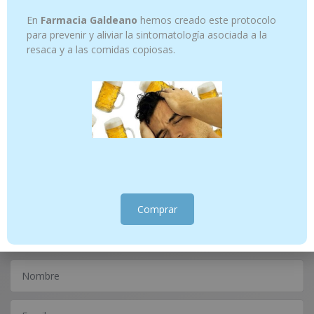
En
Farmacia Galdeano
hemos creado este protocolo
para prevenir y aliviar la sintomatología asociada a la
resaca y a las comidas copiosas.
ROCK WATER- FLORES DE BACH 27 20
WALNUT- FLORES DE BACH 33 20 ML
ML
15.45
€
15.45
€
Añadir al carrito
Añadir al carrito
¿Tienes alguna consulta?
Comprar
Escríbenos