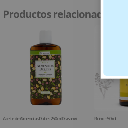
Productos relacionados
Aceite de Almendras Dulces 250 ml Drasanvi
Ricino – 50 ml