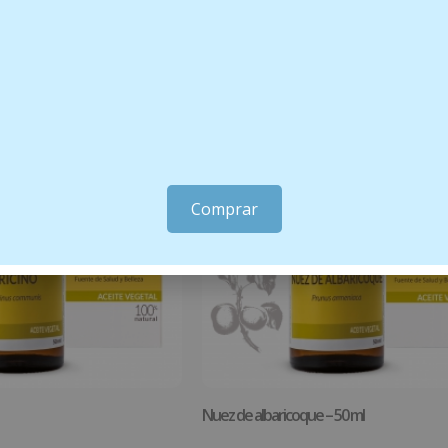
Comprar
Nuez de albaricoque – 50 ml