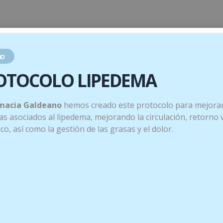
o
OTOCOLO LIPEDEMA
icerina; Agua; Antioxidante : extracto rico en tocoferol.
macia Galdeano
hemos creado este protocolo para mejorar
trol Certisys BE-BIO-01).
s asociados al lipedema, mejorando la circulación, retorno
tico, así como la gestión de las grasas y el dolor.
dosis recomendada. Mantener lejos de toda fuente de calor y
n estilo de vida sano. No utilizar en menores de 12 años, dur