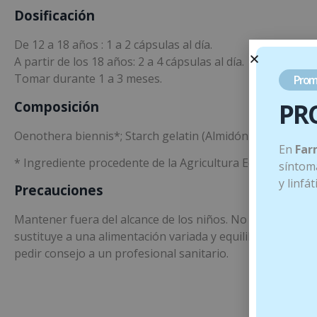
Dosificación
De 12 a 18 años : 1 a 2 cápsulas al día.
A partir de los 18 años: 2 a 4 cápsulas al día.
Tomar durante 1 a 3 meses.
Prom
Composición
PR
Oenothera biennis*; Starch gelatin (Almidón de tapioca); Gl
En
Far
* Ingrediente procedente de la Agricultura Ecológica (Con
síntoma
y linfá
Precauciones
Mantener fuera del alcance de los niños. No superar la 
sustituye a una alimentación variada y equilibrada ni a u
pedir consejo a un profesional sanitario.