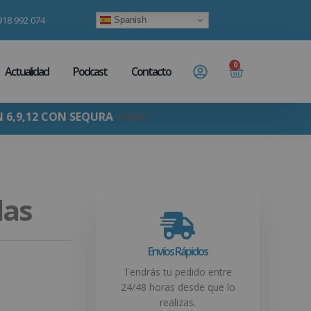
918 992 074
Spanish
0
Actualidad
Podcast
Contacto
N 6,9,12 CON SEQURA
+info
las
Envíos Rápidos
Tendrás tu pedido entre
24/48 horas desde que lo
realizas.