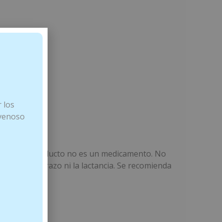
 los
 venoso
 luz. Este producto no es un medicamento. No
ante el embarazo ni la lactancia. Se recomienda