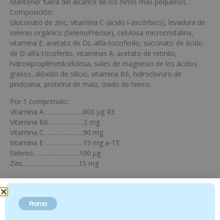
Mantener fuera del alcance de los niños más pequeños.
Composición:
Gluconato de zinc, vitamina C (ácido l-ascórbico), levadura de
selenio orgánico (SelenoPrecise), celulosa microcristalina,
vitamina E: acetato de DL-alfa-tocoferilo, succinato de ácido
de D-alfa-tocoferilo, vitaminas A: acetato de retinilo,
hidroxipropilmetilcelulosa, sales de magnesio de los ácidos
grasos, dióxido de silicio, vitamina B6, hidrocloruro de
piridoxina, proteína de maíz, óxido de hierro.
Por 1 comprimido:
Vitamina A………………….800 µg RE
Vitamina B6………………..2 mg
Vitamina C………………….90 mg
Vitamina E …………………15 mg a-TE
Selenio……………………..100 µg
Zinc………………………….15 mg
Posología:
Adultos y niños mayores de 11 años: Tomar 1 comprimido al
día.
Promo