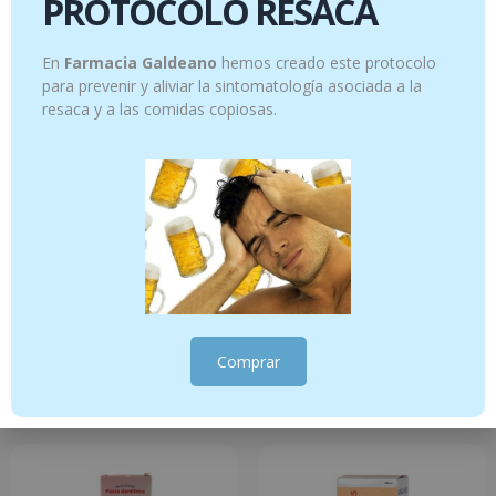
PROTOCOLO RESACA
Productos relacionados
En
Farmacia Galdeano
hemos creado este protocolo
para prevenir y aliviar la sintomatología asociada a la
resaca y a las comidas copiosas.
Ajedrea – 5 ml sumidad florida
FLUOR KIN JUNIOR GEL FRESA 75M
12.26
€
7.95
€
Comprar
Añadir al carrito
Añadir al carrito