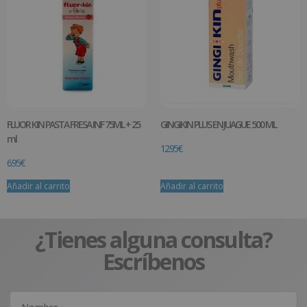
FLUOR KIN PASTA FRESA INF 75ML + 25
GINGIKIN PLUS ENJUAGUE 500 ML
ml
12.95
€
6.95
€
Añadir al carrito
Añadir al carrito
¿Tienes alguna consulta?
Escríbenos