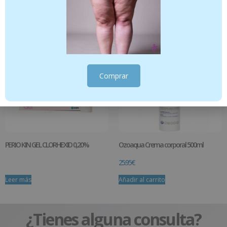
Añadir al carrito
Añadir al carrito
Comprar
PERIO KIN GEL CLORHEXID 0,20%
Ozoaqua Crema corporal 500ml
25.95
€
Leer más
Añadir al carrito
¿Tienes alguna consulta?