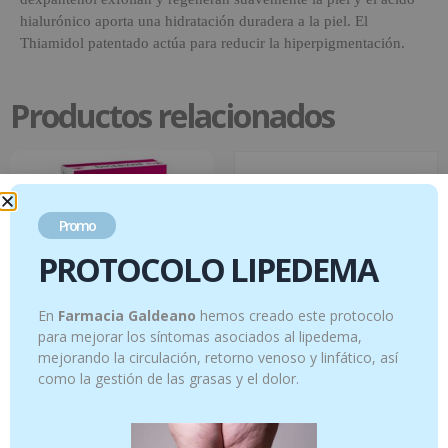
hialurónico aporta una hidratación duradera a la piel. El
Thiamidol patentado actúa para reducir la hiperpigmentación.
Productos relacionados
Promo
PROTOCOLO LIPEDEMA
En
Farmacia Galdeano
hemos creado este protocolo
para mejorar los síntomas asociados al lipedema,
mejorando la circulación, retorno venoso y linfático, así
como la gestión de las grasas y el dolor.
Digebiane RFx 20 comprimidos
INSECTDHU GEL 20 G
10.95
€
9.95
€