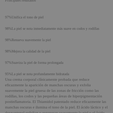
Principales resultados
97%
Unifica el tono de piel
98%
La piel se nota inmediatamente más suave en codos y rodillas
98%
Renueva suavemente la piel
98%
Mejora la calidad de la piel
97%
Suaviza la piel de forma prolongada
95%
La piel se nota profundamente hidratada
Una crema corporal clínicamente probada que reduce
eficazmente la aparición de manchas oscuras y exfolia
suavemente la piel gruesa de las zonas de fricción como las
rodillas, los codos y las pequeñas áreas de hiperpigmentación
postinflamatoria. El Thiamidol patentado reduce eficazmente las
manchas oscuras e ilumina el tono de la piel. El ácido láctico y el
dexpantenol exfolian y regeneran suavemente la piel y el ácido