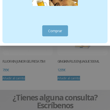
Comprar
FLUOR KIN JUNIOR GEL FRESA 75M
GINGIKIN PLUS ENJUAGUE 500 ML
7.95
€
12.95
€
Añadir al carrito
Añadir al carrito
¿Tienes alguna consulta?
Escríbenos