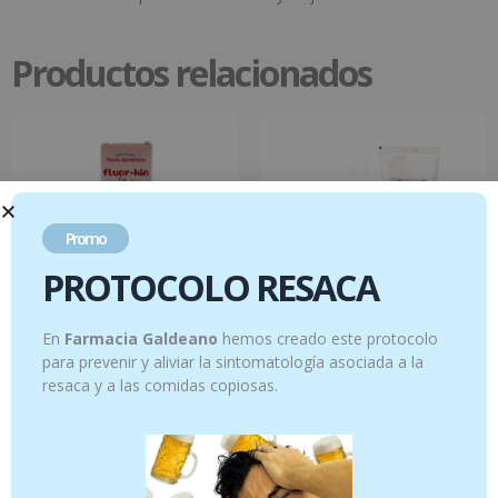
Productos relacionados
Promo
PROTOCOLO RESACA
En
Farmacia Galdeano
hemos creado este protocolo
para prevenir y aliviar la sintomatología asociada a la
FLUOR KIN PASTA FRESA INF 75ML + 25
KIN GINGIVAL PASTA 75 ML
resaca y a las comidas copiosas.
ml
5.61
€
6.95
€
Añadir al carrito
Añadir al carrito