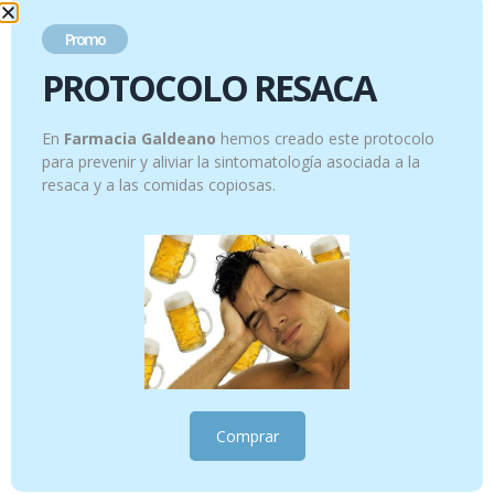
• Uso exclusivo en perros
Promo
• Evitar contacto con ojos y mucosas
• Lavarse las manos tras su manipulación
PROTOCOLO RESACA
• Consultar envase para indicaciones específicas según
tamaño o edad
En
Farmacia Galdeano
hemos creado este protocolo
para prevenir y aliviar la sintomatología asociada a la
Productos relacionados
resaca y a las comidas copiosas.
Comprar
Difusor Cera
FLUOR KIN CALCIO INF COL 500ML