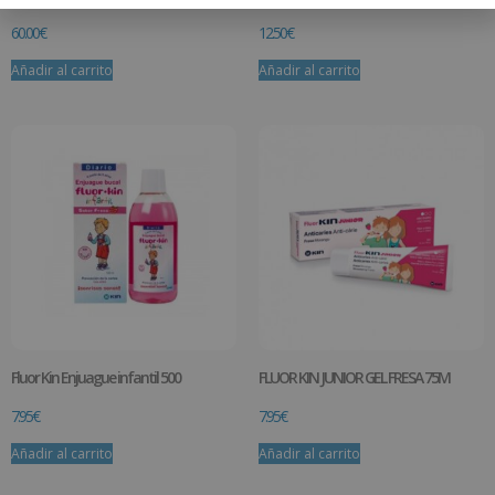
60.00
€
12.50
€
Añadir al carrito
Añadir al carrito
Fluor Kin Enjuague infantil 500
FLUOR KIN JUNIOR GEL FRESA 75M
7.95
€
7.95
€
Añadir al carrito
Añadir al carrito