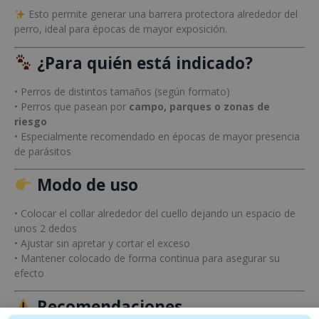
Esto permite generar una barrera protectora alrededor del
perro, ideal para épocas de mayor exposición.
¿Para quién está indicado?
• Perros de distintos tamaños (según formato)
• Perros que pasean por
campo, parques o zonas de
riesgo
• Especialmente recomendado en épocas de mayor presencia
de parásitos
Modo de uso
• Colocar el collar alrededor del cuello dejando un espacio de
unos 2 dedos
• Ajustar sin apretar y cortar el exceso
• Mantener colocado de forma continua para asegurar su
efecto
Recomendaciones