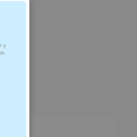
r y
as.