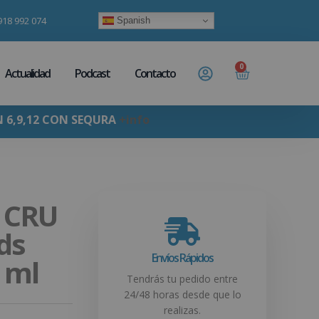
918 992 074
Spanish
0
Actualidad
Podcast
Contacto
N 6,9,12 CON SEQURA
+info
 CRU
ds
Envíos Rápidos
 ml
Tendrás tu pedido entre
24/48 horas desde que lo
realizas.