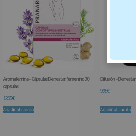
Aromafemina – Cápsulas Bienestar femenino 30
Difusión – Bienestar
capsulas
9.95
€
12.95
€
Añadir al carrito
Añadir al carrito