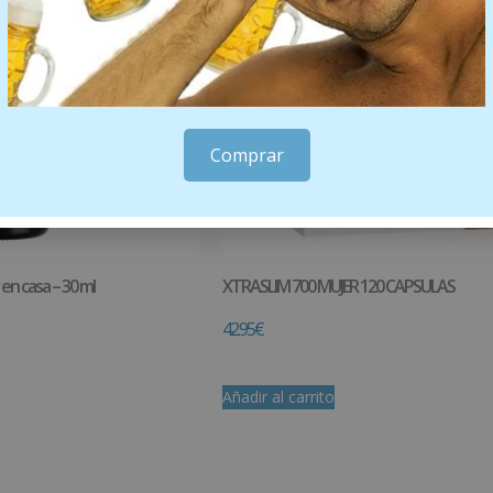
Comprar
 en casa – 30 ml
XTRASLIM 700 MUJER 120 CAPSULAS
42.95
€
Añadir al carrito