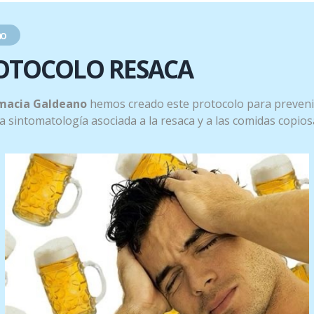
o
OTOCOLO RESACA
oral.
macia Galdeano
hemos creado este protocolo para preveni
 la sintomatología asociada a la resaca y a las comidas copios
r antes de vestirse.