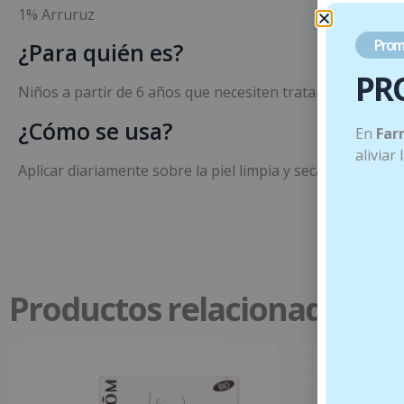
1% Arruruz
Prom
¿Para quién es?
PR
Niños a partir de 6 años que necesiten tratar el olor corp
¿Cómo se usa?
En
Far
aliviar
Aplicar diariamente sobre la piel limpia y seca. Dejar seca
Productos relacionados