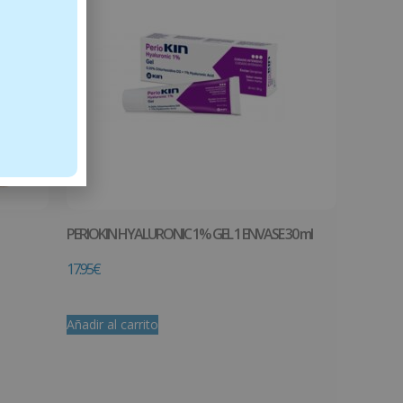
PERIOKIN HYALURONIC 1% GEL 1 ENVASE 30 ml
17.95
€
Añadir al carrito