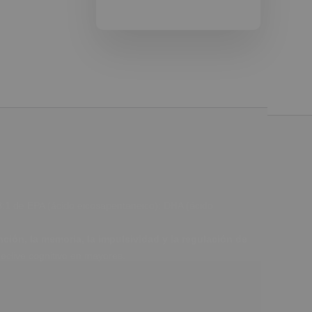
3:1 de EPA (ácido eicosapentaneico): DHA (ácido
ción, la memoria, la impulsividad y la regulación de
eclive cognitivo en mayores.