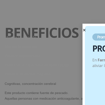
BENEFICIOS
Prom
Mejorar la atención
PR
Mejorar la memoria
Reducir impulsividad
En
Far
Potenciar la capacidad de aprendizaje
aliviar
Prevenir el declive cognitivo
Cognitivas, concentración cerebral
Este producto contiene fuente de pescado.
Aquellas personas con medicación anticoagulante, al comenzar o ca