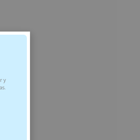
r y
as.
dicional.