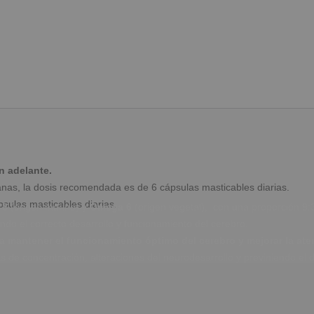
n adelante.
nas, la dosis recomendada es de 6 cápsulas masticables diarias.
psulas masticables diarias.
 3
(origen marino) y
Omega 6
(origen vegetal), con una proporción 9:
do el correcto desarrollo y funcionamiento del cerebro.
a mantener el funcionamiento óptimo del cerebro y mejorar la aten
 de concentración, alteraciones del neurodesarrollo y previniendo el d