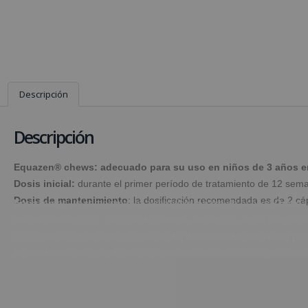
Descripción
Descripción
Equazen® chews: adecuado para su uso en niños de 3 años e
Dosis inicial:
durante el primer período de tratamiento de 12 sema
Dosis de mantenimiento
: la dosificación recomendada es de 2 cá
Equazen
es un complemento alimenticio a base de aceites
Omega
doxosahexaenoico): GLA (ácido gamma-linolénico). Actúa favorecien
La combinación de ambos Omegas
ha demostrado ser eficaz par
la conducta,
mejorando así la sintomatología asociada a problemas