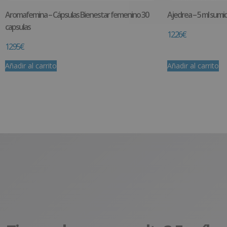
Aromafemina – Cápsulas Bienestar femenino 30
Ajedrea – 5 ml sumid
capsulas
12.26
€
12.95
€
Añadir al carrito
Añadir al carrito