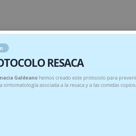
o
OTOCOLO RESACA
macia Galdeano
hemos creado este protocolo para preveni
 la sintomatología asociada a la resaca y a las comidas copios
mbiar los suplementos de ácidos grasos, pueden requerir un control a