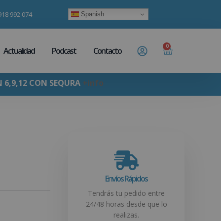
918 992 074
Spanish
0
Actualidad
Podcast
Contacto
N 6,9,12 CON SEQURA
+info
Envíos Rápidos
Tendrás tu pedido entre
24/48 horas desde que lo
realizas.