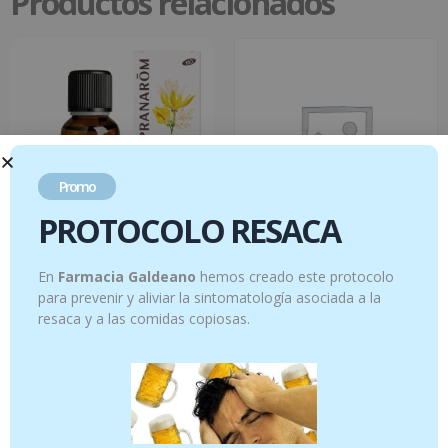
Productos relacionados
Promo
PROTOCOLO RESACA
Difusión – Bienestar en casa – 30 ml
INSECTDHU GEL 20 G
En
Farmacia Galdeano
hemos creado este protocolo
para prevenir y aliviar la sintomatología asociada a la
9.95
€
9.95
€
resaca y a las comidas copiosas.
Añadir al carrito
Añadir al carrito