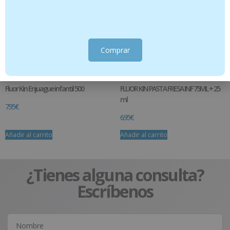
Comprar
Fluor Kin Enjuague infantil 500
FLUOR KIN PASTA FRESA INF 75ML + 25
ml
7.95
€
6.95
€
Añadir al carrito
Añadir al carrito
¿Tienes alguna consulta?
Escríbenos