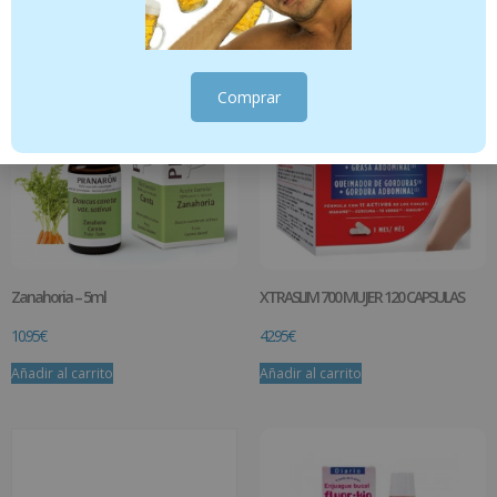
Productos relacionados
Comprar
Zanahoria – 5ml
XTRASLIM 700 MUJER 120 CAPSULAS
10.95
€
42.95
€
Añadir al carrito
Añadir al carrito