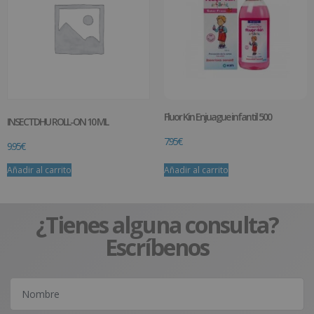
Fluor Kin Enjuague infantil 500
INSECTDHU ROLL-ON 10 ML
7.95
€
9.95
€
Añadir al carrito
Añadir al carrito
¿Tienes alguna consulta?
Escríbenos