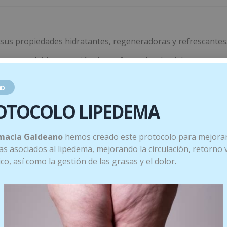
r sus propiedades hidratantes, regeneradoras y refrescantes
na agradable sensación de confort sobre la piel.
para:
o
OTOCOLO LIPEDEMA
macia Galdeano
hemos creado este protocolo para mejorar
s asociados al lipedema, mejorando la circulación, retorno
tico, así como la gestión de las grasas y el dolor.
e hasta su completa absorción.