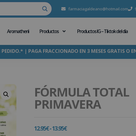
farmaciagaldeano@hotmail.com
Aromatherii
Productos
Productos IG – Tiktok del día
E PEDIDO.* | PAGA FRACCIONADO EN 3 MESES GRATIS O E
FÓRMULA TOTAL
PRIMAVERA
12.95
€
-
13.95
€