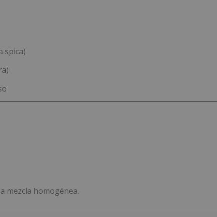
a spica)
ra)
so
una mezcla homogénea.