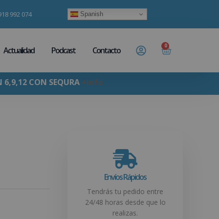
918 992 074
Spanish
0
Actualidad
Podcast
Contacto
N 6,9,12 CON SEQURA
+info
Envíos Rápidos
Tendrás tu pedido entre
24/48 horas desde que lo
realizas.