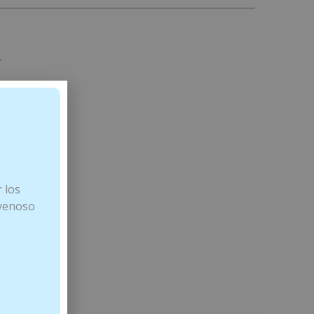
.
 los
 venoso