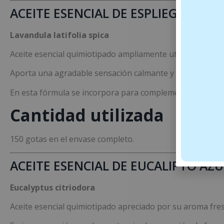
ACEITE ESENCIAL DE ESPLIEGO MAC
Lavandula latifolia spica
Aceite esencial quimiotipado ampliamente utilizado en ar
Aporta una agradable sensación calmante y de bienestar s
En esta fórmula se incorpora para complementar la acción
Cantidad utilizada
150 gotas en el envase completo.
ACEITE ESENCIAL DE EUCALIPTO AZU
Eucalyptus citriodora
Aceite esencial quimiotipado apreciado por su aroma fres