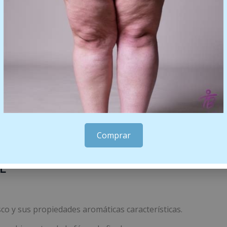
HO
omaterapia tradicional.
obre la piel.
 refrescante y reconfortante del Aloe Vera.
Comprar
L
co y sus propiedades aromáticas características.