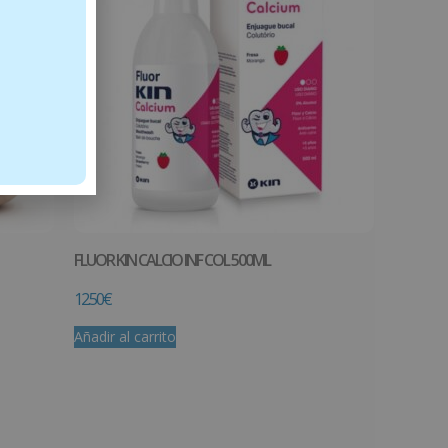
FLUOR KIN CALCIO INF COL 500ML
12.50
€
Añadir al carrito