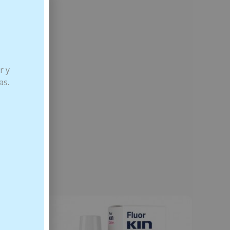
r y
as.