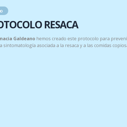
.
o
OTOCOLO RESACA
macia Galdeano
hemos creado este protocolo para preveni
 la sintomatología asociada a la resaca y a las comidas copios
onservar en un lugar fresco y seco.