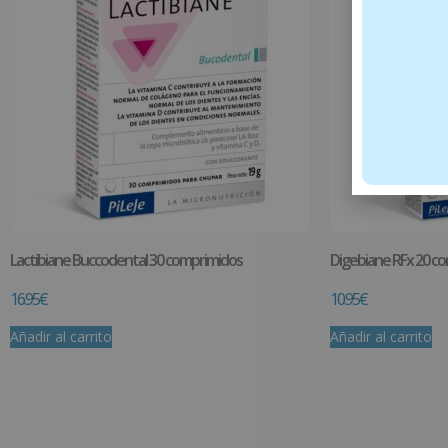
Lactibiane Buccodental 30 comprimidos
Digebiane RFx 20 c
16.95
€
10.95
€
Añadir al carrito
Añadir al carrito