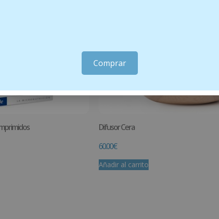
Comprar
omprimidos
Difusor Cera
60.00
€
Añadir al carrito