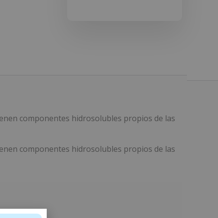
ontienen componentes hidrosolubles propios de las
ontienen componentes hidrosolubles propios de las