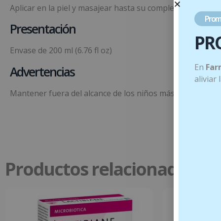
Aplicar en la piel y masajear hasta su completa absorción
Prom
Presentación
PR
Envase de 200 ml (6.76 fl oz)
En
Far
Advertencias
aliviar
Mantener fuera del alcance de los niños más pequeños. C
Productos relacionados