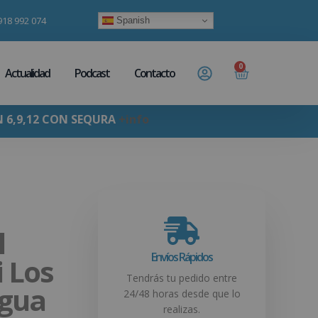
918 992 074
Spanish
0
Actualidad
Podcast
Contacto
N 6,9,12 CON SEQURA
+info
l
Envíos Rápidos
 Los
Tendrás tu pedido entre
agua
24/48 horas desde que lo
realizas.