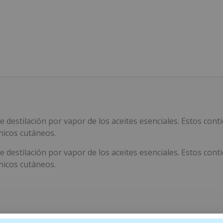
de destilación por vapor de los aceites esenciales. Estos c
nicos cutáneos.
de destilación por vapor de los aceites esenciales. Estos c
nicos cutáneos.