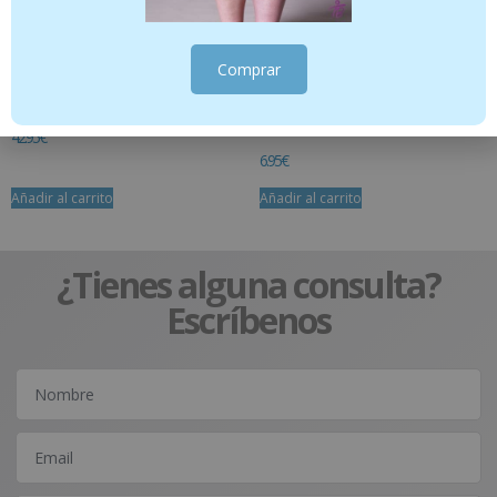
Comprar
XTRASLIM 700 MUJER 120 CAPSULAS
FLUOR KIN PASTA FRESA INF 75ML + 25
ml
42.95
€
6.95
€
Añadir al carrito
Añadir al carrito
¿Tienes alguna consulta?
Escríbenos