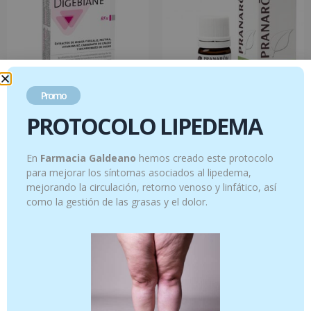
Promo
PROTOCOLO LIPEDEMA
Digebiane RFx 20 comprimidos
Mirto verde – 5 ml
10.95
€
14.95
€
En
Farmacia Galdeano
hemos creado este protocolo
para mejorar los síntomas asociados al lipedema,
Añadir al carrito
Añadir al carrito
mejorando la circulación, retorno venoso y linfático, así
como la gestión de las grasas y el dolor.