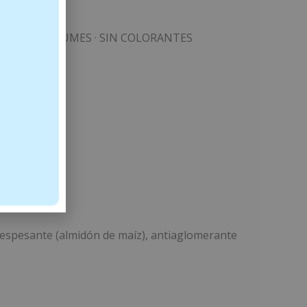
S · SIN PERFUMES · SIN COLORANTES
a), espesante (almidón de maíz), antiaglomerante