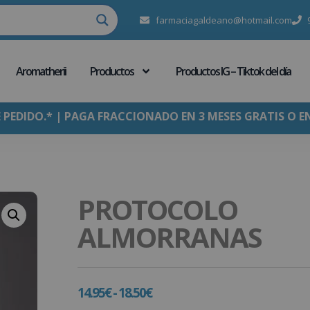
farmaciagaldeano@hotmail.com
Aromatherii
Productos
Productos IG – Tiktok del día
E PEDIDO.* | PAGA FRACCIONADO EN 3 MESES GRATIS O E
PROTOCOLO
ALMORRANAS
14.95
€
-
18.50
€