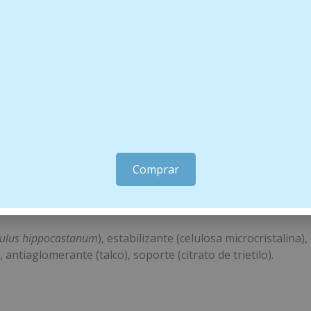
· SIN CONSERVANTES · SIN EXCIPIENTES · SIN ALÉRGENO
Comprar
um
(Castaño de Indias)* 158 – 225 mg
ulus hippocastanum
), estabilizante (celulosa microcristalin
), antiaglomerante (talco), soporte (citrato de trietilo).