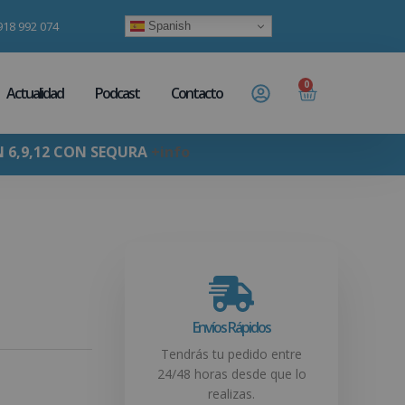
918 992 074
Spanish
0
Actualidad
Podcast
Contacto
N 6,9,12 CON SEQURA
+info
Envíos Rápidos
Tendrás tu pedido entre
24/48 horas desde que lo
realizas.