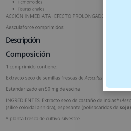
Hemorroides
Fisuras anales
ACCIÓN INMEDIATA · EFECTO PROLONGADO· 100% ACTIVO
Aesculaforce comprimidos:
Descripción
Composición
1 comprimido contiene:
Extracto seco de semillas frescas de
Aesculus hippocastan
Estandarizado en 50 mg de escina
INGREDIENTES: Extracto seco de castaño de indias* (
Aesc
(sílice coloidal anhidra), espesante (polisacáridos de
soja
* planta fresca de cultivo silvestre