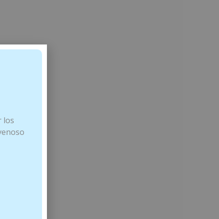
 los
 venoso