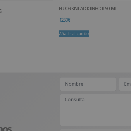
FLUOR KIN CALCIO INF COL 500ML
G
12.50
€
Añadir al carrito
nos