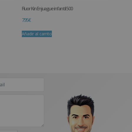
Fluor Kin Enjuague infantil 500
7.95
€
Añadir al carrito