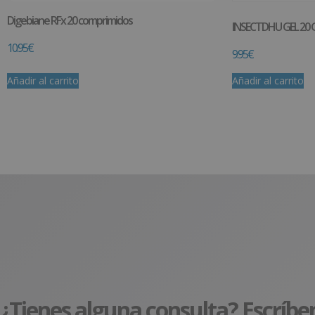
Digebiane RFx 20 comprimidos
INSECTDHU GEL 20 
10.95
€
9.95
€
Añadir al carrito
Añadir al carrito
¿Tienes alguna consulta? Escríbe