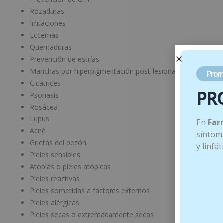
Rozaduras
Irritaciones
Eccemas
Quemaduras
Prevención de estrías
Manchas por hiperpigmentación post-lesional
Prom
Cicatrices
PR
Psoriasis
Rosácea
Lupus
En
Far
Acné
síntoma
Grietas del pezón
y linfá
Pieles sensibles
Atopías o pieles atópicas
Pieles reactivas
Pieles sometidas a factores externos
Pieles alérgicas
Pieles secas o extremadamente secas