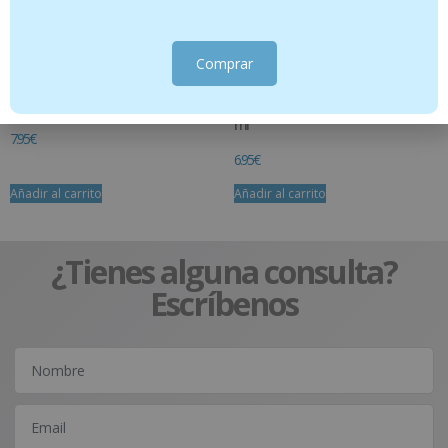
Comprar
Fluor Kin Enjuague infantil 500
FLUOR KIN PASTA FRESA INF 75ML + 25
ml
7.95
€
6.95
€
Añadir al carrito
Añadir al carrito
¿Tienes alguna consulta?
Escríbenos