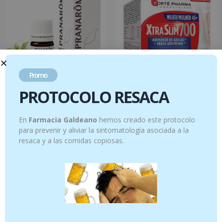
Promo
PROTOCOLO RESACA
Zanahoria – 5ml
XTRASLIM 700 MUJER 120 CAPSULAS
10.95
€
42.95
€
En
Farmacia Galdeano
hemos creado este protocolo
para prevenir y aliviar la sintomatología asociada a la
Añadir al carrito
Añadir al carrito
resaca y a las comidas copiosas.