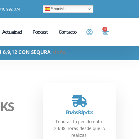
918 992 074
Spanish
0
Actualidad
Podcast
Contacto
N 6,9,12 CON SEQURA
+info
CKS
Envíos Rápidos
Tendrás tu pedido entre
24/48 horas desde que lo
realizas.