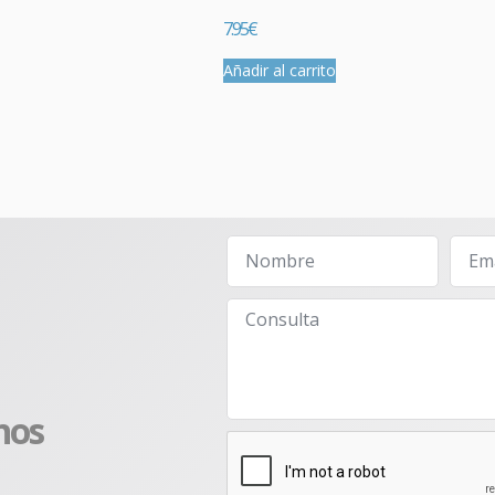
7.95
€
Añadir al carrito
nos