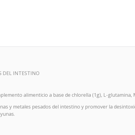
S DEL INTESTINO
lemento alimenticio a base de chlorella (1g), L-glutamina, 
o
as y metales pesados del intestino y promover la desintoxi
ayunas.
OTOCOLO RESACA
macia Galdeano
hemos creado este protocolo para preveni