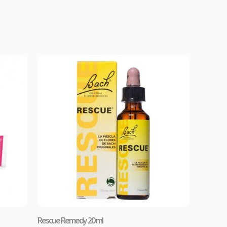
as.
Rescue Remedy 20 ml