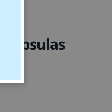
8 capsulas
nectivo
.