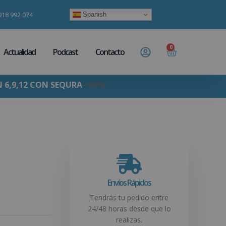
918 992 074
Spanish
0
Actualidad
Podcast
Contacto
N 6,9,12 CON SEQURA
+info
Envíos Rápidos
Tendrás tu pedido entre
24/48 horas desde que lo
realizas.