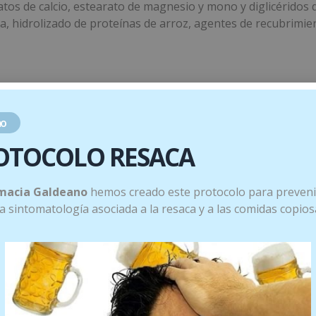
os de calcio, estearato de magnesio y mono y diglicéridos d
na, hidrolizado de proteínas de arroz, agentes de recubrimient
VNR*
MDD**
Por 2 comprim
o
40%
50 %
300 mg
OTOCOLO RESACA
71%
50 %
2 mg
macia Galdeano
hemos creado este protocolo para preveni
 la sintomatología asociada a la resaca y a las comidas copios
180 mg
ovar.