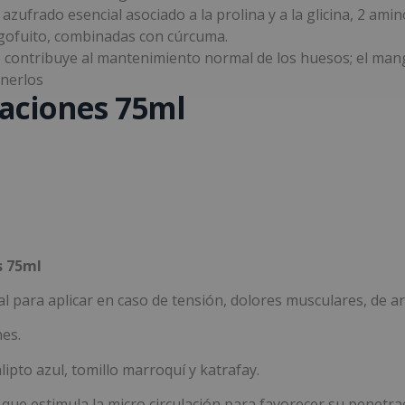
 azufrado esencial asociado a la prolina y a la glicina, 2 a
agofuito, combinadas con cúrcuma.
que contribuye al mantenimiento normal de los huesos; el ma
enerlos
laciones 75ml
s 75ml
al para aplicar en caso de tensión, dolores musculares, de a
nes.
ipto azul, tomillo marroquí y katrafay.
que estimula la micro circulación para favorecer su penetra