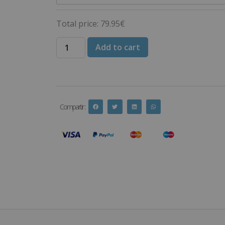
Total price:
79.95
€
Add to cart
Compartir :