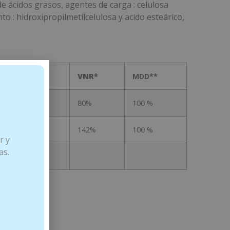
e ácidos grasos, agentes de carga : celulosa
o : hidroxipropilmetilcelulosa y acido esteárico,
idos
VNR*
MDD**
80%
100 %
142%
100 %
r y
as.