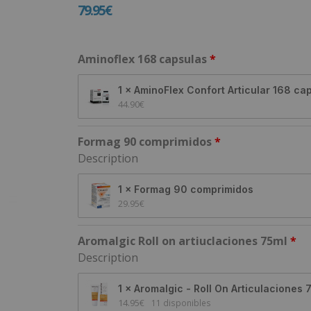
79.95
€
Aminoflex 168 capsulas
1 × AminoFlex Confort Articular 168 c
44.90
€
Formag 90 comprimidos
Description
1 × Formag 90 comprimidos
29.95
€
Aromalgic Roll on artiuclaciones 75ml
Description
1 × Aromalgic - Roll On Articulaciones 
14.95
€
11 disponibles