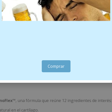
ra del alcance de los niños.
 dieta variada y equilibrada ni un modo de vida sano.
rt Articular 16
Comprar
aneso que contribuye a la
formación normal del tejido co
noFlex™
, una fórmula que reúne 12 ingredientes de interés:
tural en el cartílago.