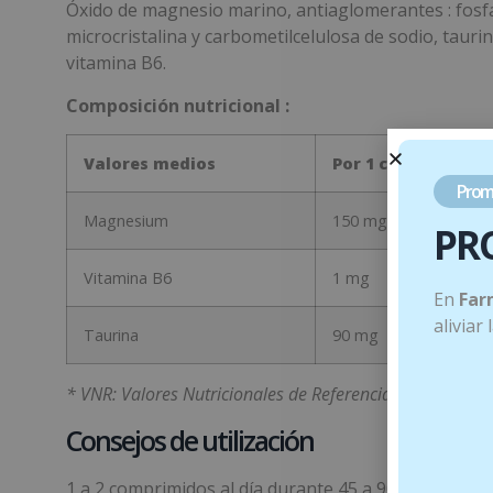
Óxido de magnesio marino, antiaglomerantes : fosfat
microcristalina y carbometilcelulosa de sodio, tauri
vitamina B6.
Composición nutricional :
Valores medios
Por 1 comprimido
Prom
Magnesium
150 mg
PR
Vitamina B6
1 mg
En
Far
aliviar
Taurina
90 mg
* VNR: Valores Nutricionales de Referencia
Consejos de utilización
1 a 2 comprimidos al día durante 45 a 90 días, a ren