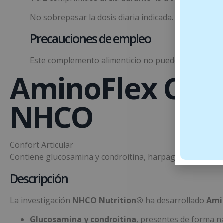
No sobrepasar la dosis diaria indicada. Mantener fue
Precauciones de empleo
Este complemento alimenticio no puede sustituir una
AminoFlex Confo
NHCO
Confort Articular
Contiene glucosamina y condroitina, harpagofito y mang
Descripción
La investigación
NHCO Nutrition®
ha desarrollado
Ami
Glucosamina y condroitina
, presentes de forma na