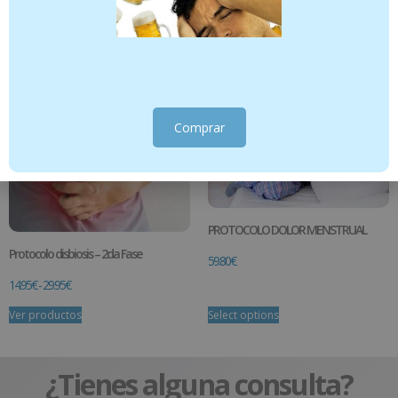
45.95
€
27.45
€
Select options
Select options
Comprar
PROTOCOLO DOLOR MENSTRUAL
Protocolo disbiosis – 2da Fase
59.80
€
14.95
€
-
29.95
€
Ver productos
Select options
¿Tienes alguna consulta?