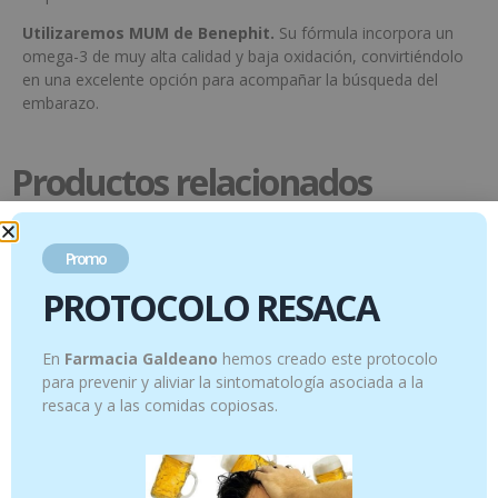
Utilizaremos MUM de Benephit.
Su fórmula incorpora un
omega-3 de muy alta calidad y baja oxidación, convirtiéndolo
en una excelente opción para acompañar la búsqueda del
embarazo.
Productos relacionados
Promo
PROTOCOLO RESACA
En
Farmacia Galdeano
hemos creado este protocolo
para prevenir y aliviar la sintomatología asociada a la
resaca y a las comidas copiosas.
PACK TRATAMIENTO MOLUSCOS
Pack Monoi + Ylang