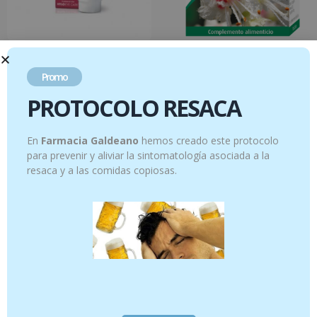
HYLO INTENSE colirio 10 ml
Aesculaforce Forte 30 comprimidos
Promo
22.95
€
18.50
€
PROTOCOLO RESACA
Añadir al carrito
Añadir al carrito
En
Farmacia Galdeano
hemos creado este protocolo
¡Oferta!
para prevenir y aliviar la sintomatología asociada a la
resaca y a las comidas copiosas.
PASTA DENTAL DE ACEITE OZONIZADO
Aromastop – Cápsulas Forte – Apoyo