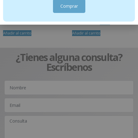
75 ml
global – (Nuevas Oleocaps 9 )30
Comprar
cápsulas
11.95
€
14.95
€
13.95
€
Añadir al carrito
Añadir al carrito
¿Tienes alguna consulta?
Escríbenos