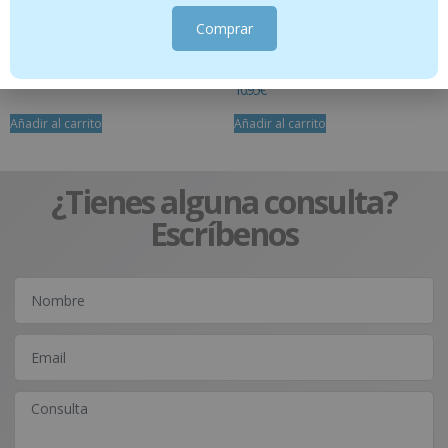
Comprar
Manteca de Karité – 100 ml
Aromaforce – Cápsulas bronquios – 30
cápsulas
14.95
€
10.95
€
Añadir al carrito
Añadir al carrito
¿Tienes alguna consulta?
Escríbenos