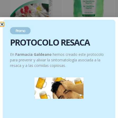
Promo
Aesculaforce Forte 30 comprimidos
Gel Dentífrico Vegetal 75ml
PROTOCOLO RESACA
18.50
€
7.95
€
Añadir al carrito
Añadir al carrito
En
Farmacia Galdeano
hemos creado este protocolo
para prevenir y aliviar la sintomatología asociada a la
resaca y a las comidas copiosas.