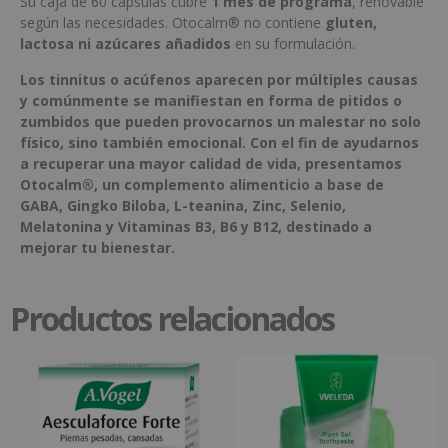
Su caja de 60 cápsulas cubre
1 mes de programa
, renovable
según las necesidades. Otocalm® no contiene
gluten,
lactosa ni azúcares añadidos
en su formulación.
Los tinnitus o acúfenos aparecen por múltiples causas
y comúnmente se manifiestan en forma de pitidos o
zumbidos que pueden provocarnos un malestar no solo
físico, sino también emocional. Con el fin de ayudarnos
a recuperar una mayor calidad de vida, presentamos
Otocalm®, un complemento alimenticio a base de
GABA, Gingko Biloba, L-teanina, Zinc, Selenio,
Melatonina y Vitaminas B3, B6 y B12, destinado a
mejorar tu bienestar.
Productos relacionados