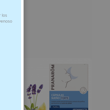
 los
 venoso