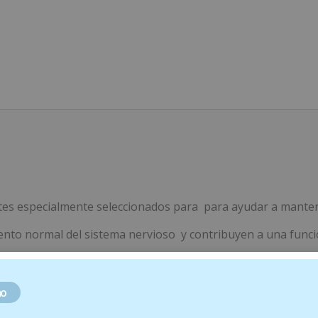
es especialmente seleccionados para para ayudar a mantene
ento normal del sistema nervioso y contribuyen a una funci
de Rodiola, Triptófano, Cromo, Magnesio y Vitaminas B1 (Tiam
co), B12 (Cianocobalamina).
o
 después del desayuno y otro antes o después de la comida