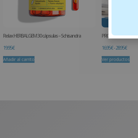
Relax HERBALGEM 30 cápsulas – Schisandra
PROTOCOLO CORT
19.95
€
16.95
€
-
28.95
€
Añadir al carrito
Ver productos