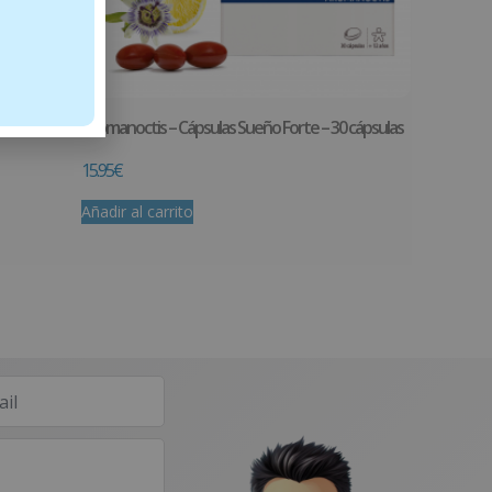
Aromanoctis – Cápsulas Sueño Forte – 30 cápsulas
15.95
€
Añadir al carrito