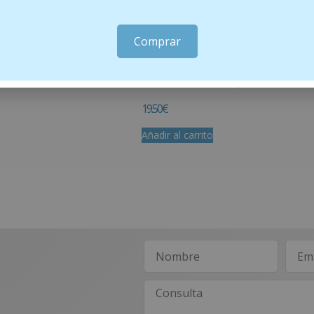
Comprar
ISOL
Menosan Salvia 30 comprimidos
19.50
€
Añadir al carrito