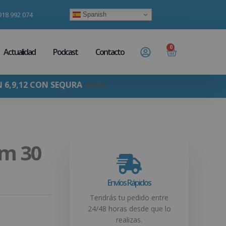
918 992 074
Spanish
0
Actualidad
Podcast
Contacto
N 6,9,12 CON SEQURA
+info
um 30
Envíos Rápidos
Tendrás tu pedido entre
24/48 horas desde que lo
realizas.