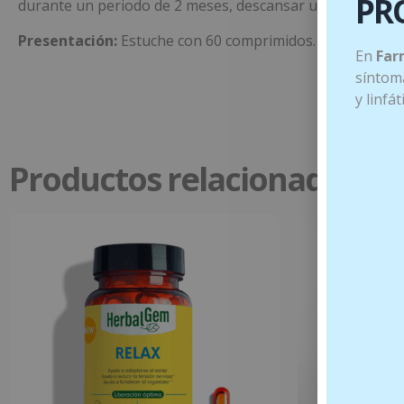
PR
durante un periodo de 2 meses, descansar un mes y repet
Presentación:
Estuche con 60 comprimidos.
En
Far
síntoma
y linfá
Productos relacionados