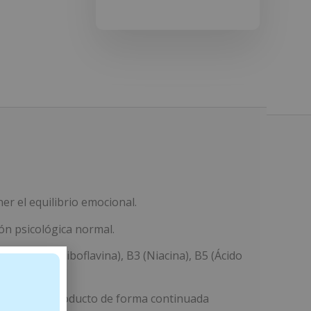
r el equilibrio emocional.
ón psicológica normal.
ina), B2 (Riboflavina), B3 (Niacina), B5 (Ácido
. Tomar el producto de forma continuada