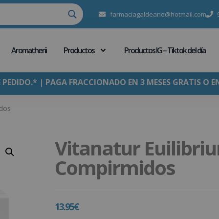
farmaciagaldeano@hotmail.com
Aromatherii
Productos
Productos IG – Tiktok del día
E PEDIDO.* | PAGA FRACCIONADO EN 3 MESES GRATIS O E
idos
Vitanatur Euilibri
Compirmidos
13.95
€