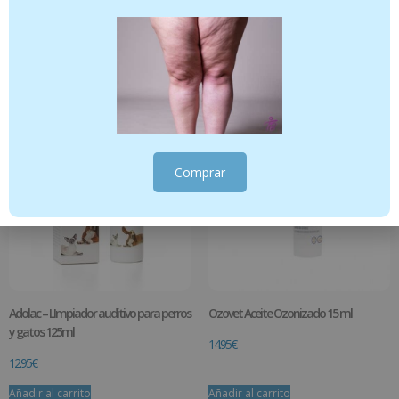
Perros y Gatos)
antiparasitarios para perros
19.95
€
12.95
€
-
15.95
€
Añadir al carrito
Seleccionar opciones
Comprar
Adolac – LImpiador auditivo para perros
Ozovet Aceite Ozonizado 15 ml
y gatos 125ml
14.95
€
12.95
€
Añadir al carrito
Añadir al carrito