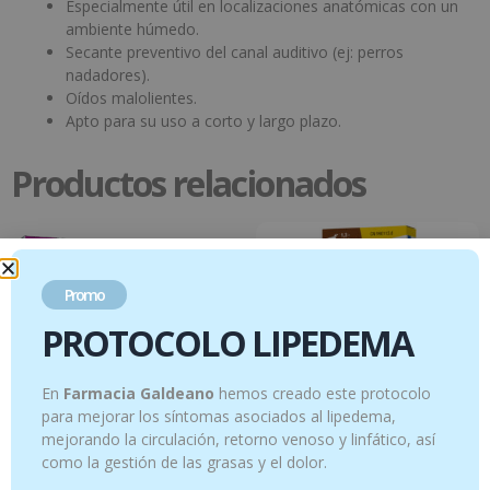
Especialmente útil en localizaciones anatómicas con un
ambiente húmedo.
Secante preventivo del canal auditivo (ej: perros
nadadores).
Oídos malolientes.
Apto para su uso a corto y largo plazo.
Productos relacionados
Promo
PROTOCOLO LIPEDEMA
En
Farmacia Galdeano
hemos creado este protocolo
para mejorar los síntomas asociados al lipedema,
mejorando la circulación, retorno venoso y linfático, así
como la gestión de las grasas y el dolor.
Skin Biotin Snack 30 uds – Piel y pelaje (
AdTab Comprimidos masticables