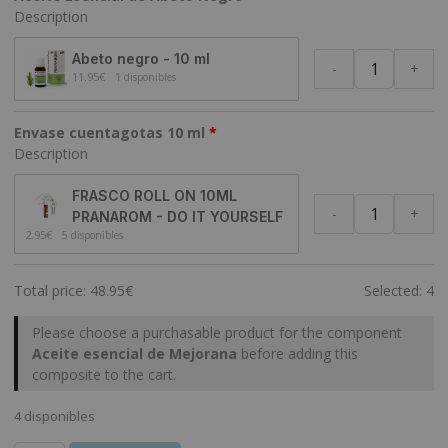
Description
Abeto negro - 10 ml
-
+
11.95
€
1 disponibles
Envase cuentagotas 10 ml
Description
FRASCO ROLL ON 10ML
-
+
PRANAROM - DO IT YOURSELF
2.95
€
5 disponibles
Total price:
48.95
€
Selected:
4
Please choose a purchasable product for the component
Aceite esencial de Mejorana
before adding this
composite to the cart.
4 disponibles