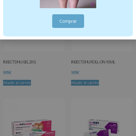
Comprar
INSECTDHU GEL 20 G
INSECTDHU ROLL-ON 10 ML
9.95
€
9.95
€
Añadir al carrito
Añadir al carrito