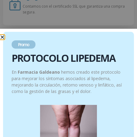
Contamos con el certificado SSL que garantiza una compra
segura.
Descripción
Promo
PROTOCOLO LIPEDEMA
Descripción
@farmaciagaldeano
Ansiedad en mascotas
En
Farmacia Galdeano
hemos creado este protocolo
#farmaciagaldeano
#aceitesesenciales
para mejorar los síntomas asociados al lipedema,
#aromaterapia
#mascotas
#ansiedad
#veterinaria
mejorando la circulación, retorno venoso y linfático, así
#aprendeentiktok
♬ April (No Vocals) – The
como la gestión de las grasas y el dolor.
Young Ebenezers
Productos relacionados