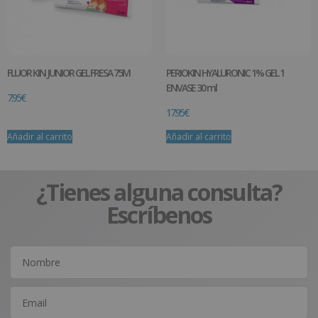
FLUOR KIN JUNIOR GEL FRESA 75M
PERIOKIN HYALURONIC 1% GEL 1
ENVASE 30 ml
7.95
€
17.95
€
Añadir al carrito
Añadir al carrito
¿Tienes alguna consulta?
Escríbenos