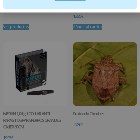
y gatos 125ml
16.95
€
-
44.95
€
12.95
€
Ver productos
Añadir al carrito
MERLIN 1,04 g 1 COLLAR ANTI
Protocolo Chinches
PARASITOS PARA PERROS GRANDES
47.80
€
CALIER 60CM
19.95
€