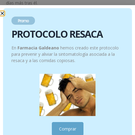
días más tras él.
Situaciones de estrés y ansiedad (combinar con Pacifeel): 1 o 2
sobres de Gasteel Vet durante la situación de estrés, hasta 7
Promo
días después de la finalización de la misma. Si la situación es
PROTOCOLO RESACA
predecible, también 3 días antes de ella.
En
Farmacia Galdeano
hemos creado este protocolo
Productos relacionados
para prevenir y aliviar la sintomatología asociada a la
resaca y a las comidas copiosas.
Comprar
PROTOCOLO MEJOR AMIGO <8kg
Adolac – LImpiador auditivo para perros