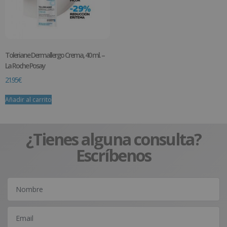
Toleriane Dermallergo Crema, 40 ml. –
La Roche Posay
21.95
€
Añadir al carrito
¿Tienes alguna consulta?
Escríbenos