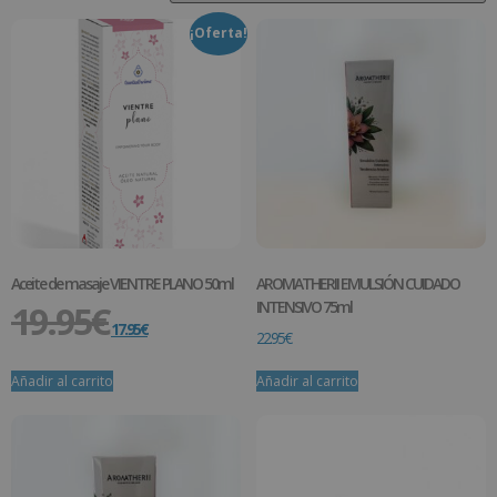
¡Oferta!
Aceite de masaje VIENTRE PLANO 50ml
AROMATHERII EMULSIÓN CUIDADO
19.95
€
INTENSIVO 75ml
17.95
€
22.95
€
Añadir al carrito
Añadir al carrito