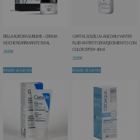
BELLA AURORA SUBLIME – CREMA
CAPITAL SOLEIL UV-AGE DAILY WATER
NOCHE REAFIRMANTE 50 ML
FLUID ANTIFOTOENVEJECIMIENTO CON
COLOR SPF50+ 40ml
29.95
€
25.95
€
Añadir al carrito
Añadir al carrito