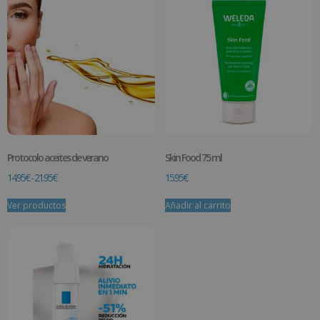
Protocolo aceites de verano
Skin Food 75 ml
14.95
€
-
21.95
€
15.95
€
Ver productos
Añadir al carrito