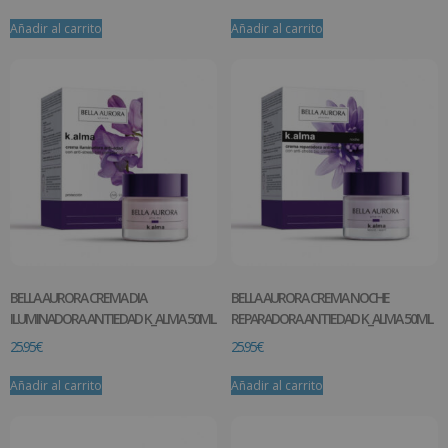
Añadir al carrito
Añadir al carrito
BELLA AURORA CREMA DIA
BELLA AURORA CREMA NOCHE
ILUMINADORA ANTIEDAD K_ALMA 50ML
REPARADORA ANTIEDAD K_ALMA 50ML
25.95
€
25.95
€
Añadir al carrito
Añadir al carrito