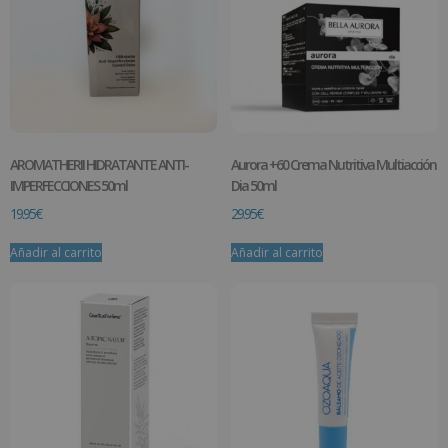
AROMATHERII HIDRATANTE ANTI-
Aurora +60 Crema Nutritiva Multiacción
IMPERFECCIONES 50ml
Dia 50ml
19.95
€
29.95
€
Añadir al carrito
Añadir al carrito