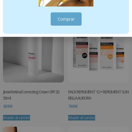
14.95
€
36.95
€
Añadir al carrito
Añadir al carrito
Comprar
Jinsei Retinal Correcting Cream SPF 20
PACK REPIGMENT 12 + REPIGMENT SUN
50ml
BELLA AURORA
36.95
€
79.95
€
Añadir al carrito
Añadir al carrito