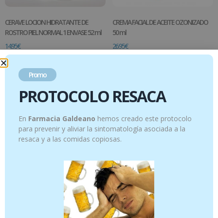
CERAVE LOCION HIDRATANTE DE
CREMA FACIAL DE ACEITE OZONIZADO
ROSTRO PIEL NORMAL 1 ENVASE 52 ml
50 ml
14.95
€
26.95
€
Añadir al carrito
Añadir al carrito
Promo
PROTOCOLO RESACA
En
Farmacia Galdeano
hemos creado este protocolo
para prevenir y aliviar la sintomatología asociada a la
resaca y a las comidas copiosas.
GEL CONTROL IMPERFECCIONES 40 ML
Jinsei Cc cream Retinal Correcting Cream
CERAVE
SPF 20 50ml