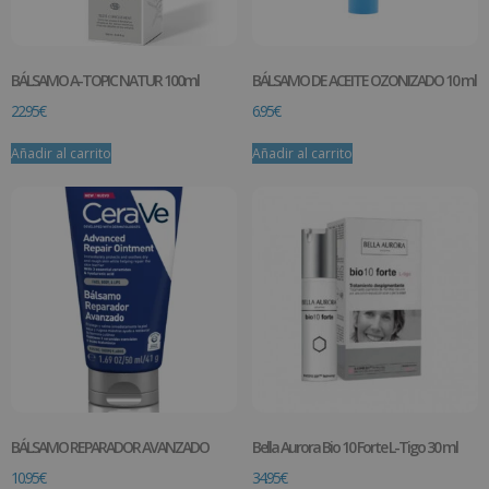
BÁLSAMO A-TOPIC NATUR 100ml
BÁLSAMO DE ACEITE OZONIZADO 10 ml
22.95
€
6.95
€
Añadir al carrito
Añadir al carrito
BÁLSAMO REPARADOR AVANZADO
Bella Aurora Bio 10 Forte L-Tigo 30 ml
10.95
€
34.95
€