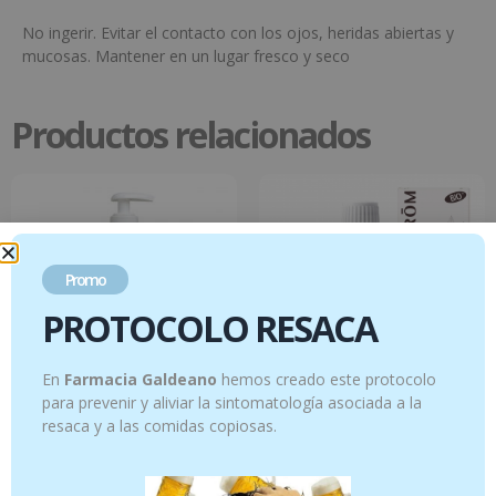
No ingerir. Evitar el contacto con los ojos, heridas abiertas y
mucosas. Mantener en un lugar fresco y seco
Productos relacionados
Promo
PROTOCOLO RESACA
En
Farmacia Galdeano
hemos creado este protocolo
para prevenir y aliviar la sintomatología asociada a la
resaca y a las comidas copiosas.
Leche Hidratante Base Neutra
Ricino – 50 ml
Pranarom – 250 ml
10.95
€
12.95
€