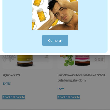
Añadir al carrito
Añadir al carrito
Comprar
Argán – 50 ml
Pranabb – Aceite de masaje – Confort
de la barriguita – 30 ml
12.95
€
9.95
€
Añadir al carrito
Añadir al carrito