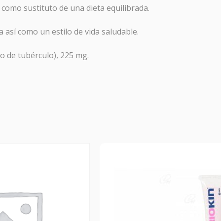
como sustituto de una dieta equilibrada.
OTOCOLO RESACA
 así como un estilo de vida saludable.
macia Galdeano
hemos creado este protocolo para preveni
o de tubérculo), 225 mg.
 la sintomatología asociada a la resaca y a las comidas copios