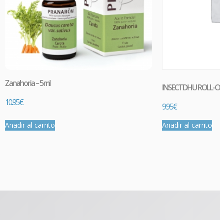
Zanahoria – 5ml
INSECTDHU ROLL-O
10.95
€
9.95
€
Añadir al carrito
Añadir al carrito