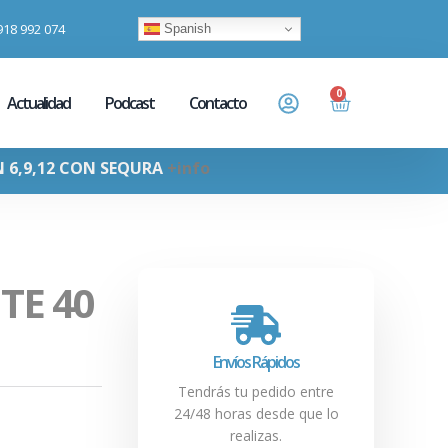
918 992 074
Spanish
0
Actualidad
Podcast
Contacto
N 6,9,12 CON SEQURA
+info
TE 40
Envíos Rápidos
Tendrás tu pedido entre
24/48 horas desde que lo
realizas.