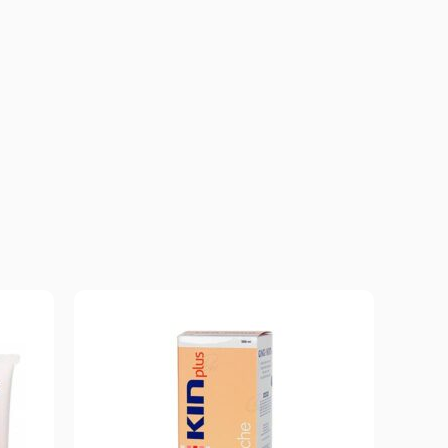
r y
as.