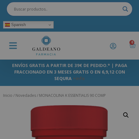
Spanish
0
ENVÍOS GRATIS A PARTIR DE 39€ DE PEDIDO.* | PAGA
FRACCIONADO EN 3 MESES GRATIS O EN 6,9,12 CON
SEQURA
+info
Inicio
/
Novedades
/ MONACOLINA K ESSENTIALIS 90 COMP