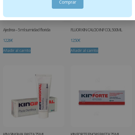
Comprar
Ajedrea – 5 ml sumidad florida
FLUOR KIN CALCIO INF COL 500ML
12.26
€
12.50
€
Añadir al carrito
Añadir al carrito
KIN GINGIVAL PASTA 75 ML
KIN FORTE ENCIAS PASTA 75 ML