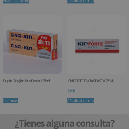
Añadir al carrito
Añadir al carrito
Duplo Gingikin Plus Pasta 125ml
KIN FORTE ENCIAS PASTA 75 ML
5.19
€
Leer más
Añadir al carrito
¿Tienes alguna consulta?