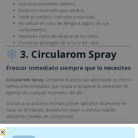
Uso exclusivamente externo.
Producto reservado para adultos.
Evitar el contacto con ojos y mucosas.
No utilizar en caso de alergia a alguno de sus
componentes.
Mantener fuera del alcance de los niños.
Conservar protegido de la luz y del calor.
3. Circularom Spray
Frescor inmediato siempre que lo necesites
Circularom Spray
completa el protocolo aportando un efecto
refrescante inmediato que ayuda a recuperar la sensación de
ligereza en cualquier momento del día.
Gracias a su práctico formato puede aplicarse fácilmente en
casa, en el trabajo, durante los viajes o incluso cuando
utilizamos medias de compresión.
Una de sus grandes ventajas es que
puede pulverizarse
directamente sobre las medias
, permitiendo refrescar las