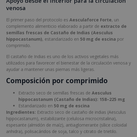
Apoyo desde el interior para la circulación
venosa
El primer paso del protocolo es
Aesculaforce Forte
, un
complemento alimenticio elaborado a partir de
extracto de
semillas frescas de Castaño de Indias (Aesculus
hippocastanum)
, estandarizado en
50 mg de escina
por
comprimido.
El castaño de Indias es uno de los activos vegetales más
utilizados para favorecer el bienestar de la circulación venosa y
ayudar a mantener unas piernas más ligeras.
Composición por comprimido
Extracto seco de semillas frescas de
Aesculus
hippocastanum (Castaño de Indias): 158–225 mg
Estandarizado en
50 mg de escina
Ingredientes:
Extracto seco de castaño de indias (Aesculus
hippocastanum), estabilizante (celulosa microcristalina),
espesante (almidón de maíz), antiaglomerante (sílice coloidal
anhidra), polisacáridos de soja, talco y citrato de trietilo.