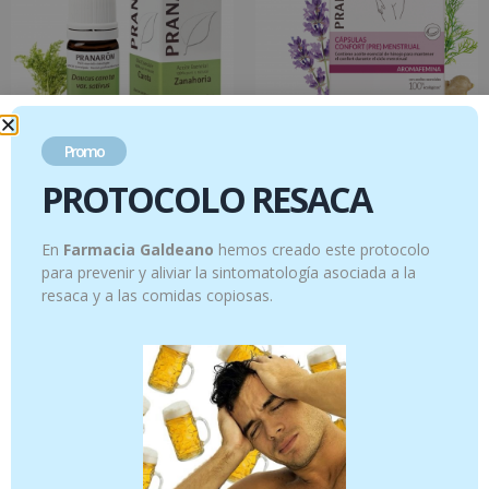
Promo
Zanahoria – 5ml
Aromafemina – Cápsulas Bienestar
PROTOCOLO RESACA
femenino 30 capsulas
10.95
€
12.95
€
En
Farmacia Galdeano
hemos creado este protocolo
Añadir al carrito
Añadir al carrito
para prevenir y aliviar la sintomatología asociada a la
resaca y a las comidas copiosas.