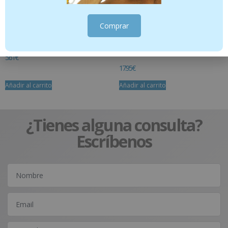
Comprar
KIN GINGIVAL PASTA 75 ML
PERIOKIN HYALURONIC 1% GEL 1
ENVASE 30 ml
5.61
€
17.95
€
Añadir al carrito
Añadir al carrito
¿Tienes alguna consulta?
Escríbenos