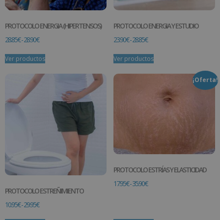
PROTOCOLO ENERGIA (HIPERTENSOS)
PROTOCOLO ENERGIA Y ESTUDIO
28.85
€
-
28.90
€
23.90
€
-
28.85
€
Ver productos
Ver productos
¡Oferta!
PROTOCOLO ESTRÍAS Y ELASTICIDAD
17.95
€
-
35.90
€
PROTOCOLO ESTREÑIMIENTO
10.95
€
-
29.95
€