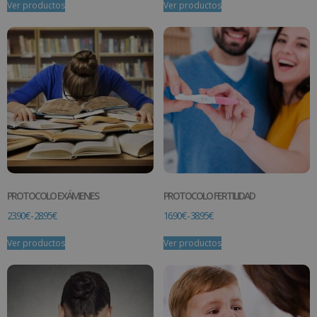
Ver productos
Ver productos
PROTOCOLO EXÁMENES
PROTOCOLO FERTILIDAD
23.90
€
-
28.95
€
16.90
€
-
38.95
€
Ver productos
Ver productos