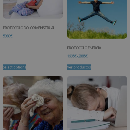
PROTOCOLO DOLOR MENSTRUAL
59.80
€
PROTOCOLO ENERGIA
16.95
€
-
28.85
€
Select options
Ver productos