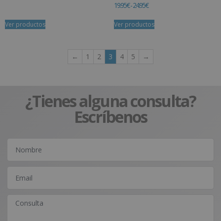
19.95
€
-
24.95
€
Ver productos
Ver productos
←
1
2
3
4
5
→
¿Tienes alguna consulta?
Escríbenos