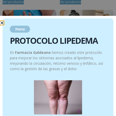
Ver productos
Ver productos
Promo
PROTOCOLO LIPEDEMA
En
Farmacia Galdeano
hemos creado este protocolo
para mejorar los síntomas asociados al lipedema,
PROTOCOLO HIPERHIDROSIS
mejorando la circulación, retorno venoso y linfático, así
como la gestión de las grasas y el dolor.
15.95
€
-
21.95
€
PROTOCOLO IMPRESCINDIBLES
DEFENSAS
12.95
€
-
16.95
€
Ver productos
Ver productos