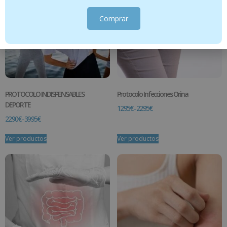
Comprar
PROTOCOLO INDISPENSABLES
Protocolo Infecciones Orina
DEPORTE
12.95
€
-
22.95
€
22.90
€
-
39.95
€
Ver productos
Ver productos