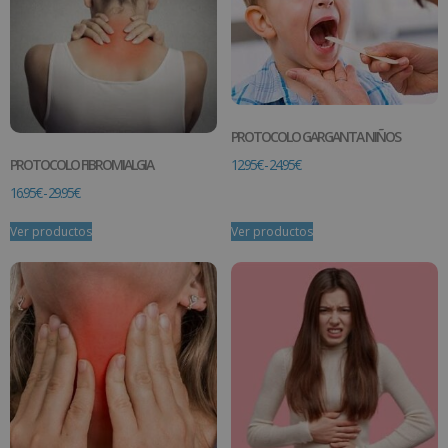
PROTOCOLO GARGANTA NIÑOS
12.95
€
-
24.95
€
PROTOCOLO FIBROMIALGIA
16.95
€
-
29.95
€
Ver productos
Ver productos