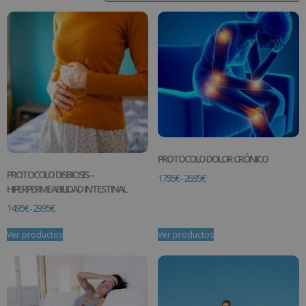
PROTOCOLO DOLOR CRÓNICO
PROTOCOLO DISBIOSIS –
17.95
€
-
26.95
€
HIPERPERMEABILIDAD INTESTINAL
14.95
€
-
29.95
€
Ver productos
Ver productos