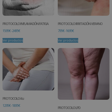
PROTOCOLO INFLAMACIÓN FATIGA
PROTOCOLO IRRITACIÓN VERANO
15.95
€
-
24.95
€
7.95
€
-
16.95
€
Ver productos
Ver productos
PROTOCOLO itu
12.95
€
-
18.95
€
PROTOCOLO LPD