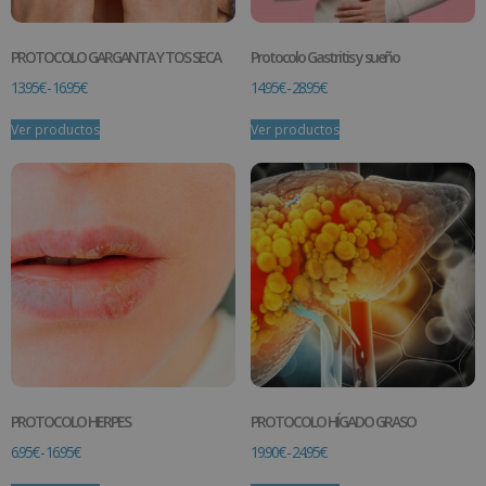
PROTOCOLO GARGANTA Y TOS SECA
Protocolo Gastritis y sueño
13.95
€
-
16.95
€
14.95
€
-
28.95
€
Ver productos
Ver productos
PROTOCOLO HERPES
PROTOCOLO HÍGADO GRASO
6.95
€
-
16.95
€
19.90
€
-
24.95
€