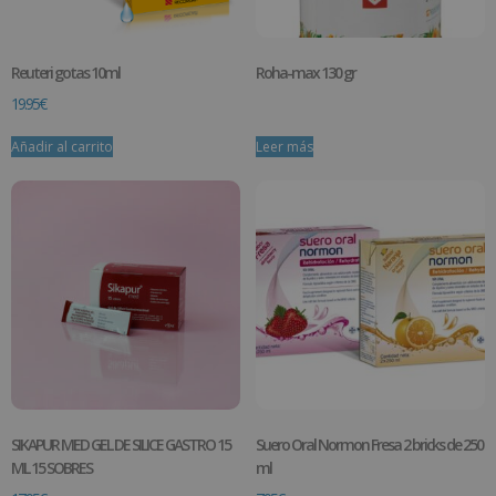
Reuteri gotas 10ml
Roha-max 130 gr
19.95
€
Añadir al carrito
Leer más
SIKAPUR MED GEL DE SILICE GASTRO 15
Suero Oral Normon Fresa 2 bricks de 250
ML 15 SOBRES
ml