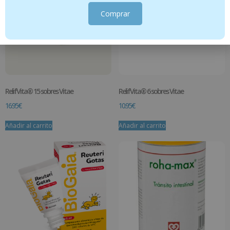
Comprar
RelifVita® 15 sobres Vitae
RelifVita® 6 sobres Vitae
16.95
€
10.95
€
Añadir al carrito
Añadir al carrito