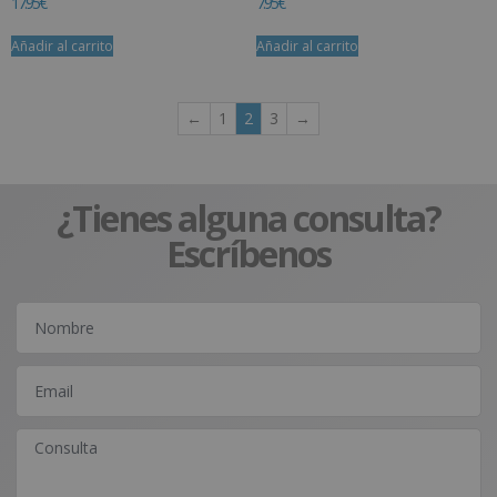
17.95
€
7.95
€
Añadir al carrito
Añadir al carrito
←
1
2
3
→
¿Tienes alguna consulta?
Escríbenos