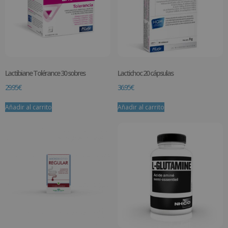
Lactibiane Tolérance 30 sobres
Lactichoc 20 cápsulas
29.95
€
36.95
€
Añadir al carrito
Añadir al carrito