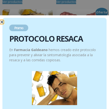
Ver productos
Ver productos
¡Oferta!
Promo
PROTOCOLO RESACA
En
Farmacia Galdeano
hemos creado este protocolo
para prevenir y aliviar la sintomatología asociada a la
resaca y a las comidas copiosas.
PROTOCOLO RESACA
Protocolo SIBO
72.20
€
19.90
€
-
24.95
€
69.95
€
Ver productos
Select options