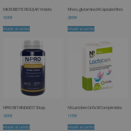
MICROBIOTIC REGULAR 14 sticks
Nhco L-glutamina 84 Capsulas Nhco
16.95
€
28.95
€
Añadir al carrito
Añadir al carrito
NPRO BETAINDIGEST 90cap.
NS Lactoben Cinfa 50 Comprimidos
18.95
€
11.95
€
Añadir al carrito
Añadir al carrito