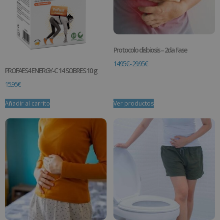
Protocolo disbiosis – 2da Fase
14.95
€
-
29.95
€
PROFAES4 ENERGY-C 14 SOBRES 10 g
15.95
€
Añadir al carrito
Ver productos