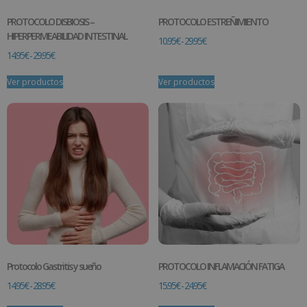
PROTOCOLO DISBIOSIS –
PROTOCOLO ESTREÑIMIENTO
HIPERPERMEABILIDAD INTESTINAL
10.95
€
-
29.95
€
14.95
€
-
29.95
€
Ver productos
Ver productos
Protocolo Gastritis y sueño
PROTOCOLO INFLAMACIÓN FATIGA
14.95
€
-
28.95
€
15.95
€
-
24.95
€