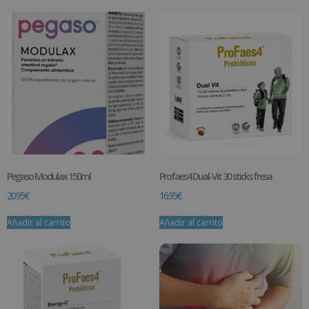
Pegaso Modulax 150ml
Profaes4 Dual-Vit 30 sticks fresa
20.95
€
16.95
€
Añadir al carrito
Añadir al carrito